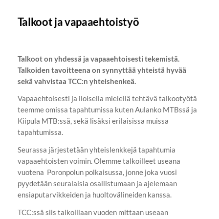
Talkoot ja vapaaehtoistyö
Talkoot on yhdessä ja vapaaehtoisesti tekemistä.
Talkoiden tavoitteena on synnyttää yhteistä hyvää
sekä vahvistaa TCC:n yhteishenkeä.
Vapaaehtoisesti ja iloisella mielellä tehtävä talkootyötä
teemme omissa tapahtumissa kuten Aulanko MTBssä ja
Kiipula MTB:ssä, sekä lisäksi erilaisissa muissa
tapahtumissa.
Seurassa järjestetään yhteislenkkejä tapahtumia
vapaaehtoisten voimin. Olemme talkoilleet useana
vuotena Poronpolun polkaisussa, jonne joka vuosi
pyydetään seuralaisia osallistumaan ja ajelemaan
ensiaputarvikkeiden ja huoltovälineiden kanssa.
TCC:ssä siis talkoillaan vuoden mittaan useaan