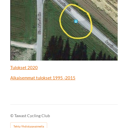
Tulokset 2020
Aikaisemmat tulokset 1995 -2015
©
Tawast Cycling Club
Tehty Yhdistysavaimella